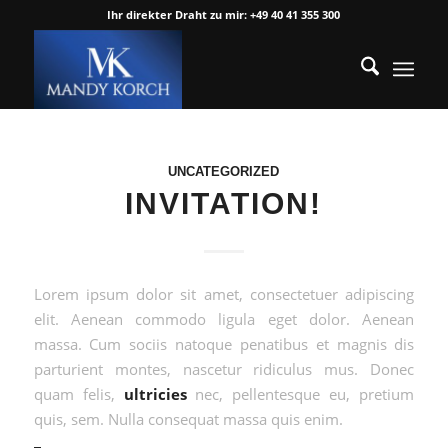
Ihr direkter Draht zu mir: +49 40 41 355 300
UNCATEGORIZED
INVITATION!
Lorem ipsum dolor sit amet, consectetuer adipiscing
elit. Aenean commodo ligula eget dolor. Aenean
massa. Cum sociis natoque penatibus et magnis dis
parturient montes, nascetur ridiculus mus. Donec
quam felis,
ultricies
nec, pellentesque eu, pretium
quis, sem. Nulla consequat massa quis enim.