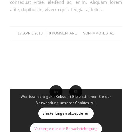
consequat vitae, eleifend ac, enim. Aliquam lorem
ante, dapibus in, viverra quis, feugiat a, tellus.
/
/
17. APRIL 2018
0 KOMMENTARE
VON
IMMOTESTA1
Wer isst nicht gern Kekse ;-) Bitte stimmen Sie der
Verwendung unserer Cookies zu.
Einstellungen akzeptieren
Verberge nur die Benachrichtigung