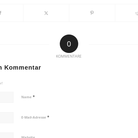
0
KOMMENTARE
en Kommentar
r!
*
Name
*
E-Mail-Adresse
Website