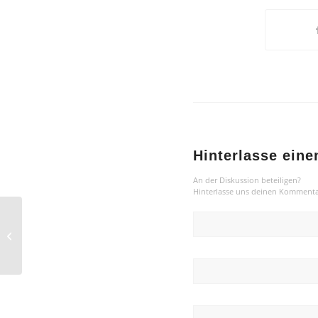
Hinterlasse ein
An der Diskussion beteiligen?
Hinterlasse uns deinen Kommenta
Hallo Welt!