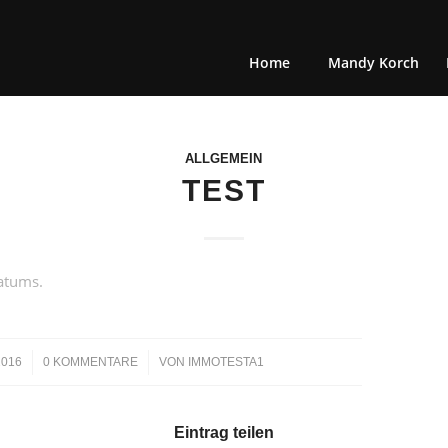
Home
Mandy Korch
ALLGEMEIN
TEST
atums.
/
2016
0 KOMMENTARE
VON
IMMOTESTA1
Eintrag teilen