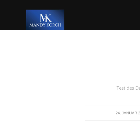
Test des D
/
24. JANUAR 