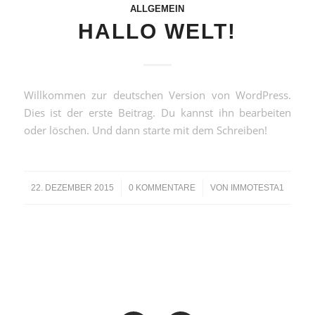
ALLGEMEIN
HALLO WELT!
Willkommen zur deutschen Version von WordPress.
Dies ist der erste Beitrag. Du kannst ihn bearbeiten
oder löschen. Und dann starte mit dem Schreiben!
/
/
22. DEZEMBER 2015
0 KOMMENTARE
VON
IMMOTESTA1